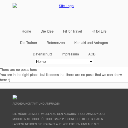
Home
Die Idee
Fit for Travel
Fit for Life
Die Trainer
Referenzen
Kontakt und Anfragen
Datenschutz
Impressum
AGB
There are no posts here
You are in the right place, but it seems that there are no posts that we can show
here :(
ALTAVIDA KONTAKT UND ANFRAGEN
SIE MÖCHTEN MEHR WISSEN ZU DEN ALTAVIDA-PROGRAMMEN? ODER
MÖCHTEN SIE SICH FÜR IHRE GANZ PERSÖNLICHE REISE BERATEN
LASSEN? NEHMEN SIE KONTAKT AUF. WIR FREUEN UNS AUF SIE!